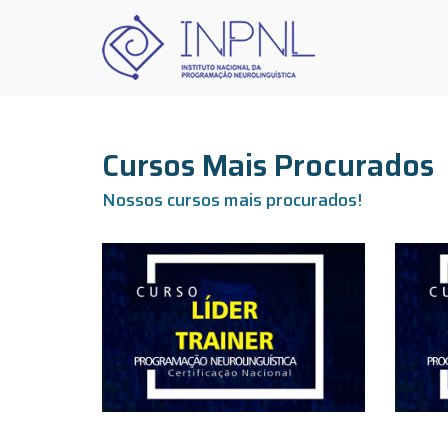
Skip
to
content
INPNL
Instituto Nacional d
Cursos Mais Procurados
Nossos cursos mais procurados!