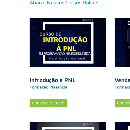
Abaixo Nossos Cursos Online
Introdução à PNL
Vend
Formação Presencial
Formaçã
Conheça o Curso
Conheç