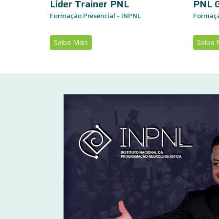
Líder Trainer PNL
PNL G
Formação Presencial - INPNL
Formaçã
Saiba Mais
Saiba 