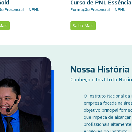
old
Curso de PNL Essência
o Presencial - INPNL
Formação Presencial - INPNL
Mais
Saiba Mais
Nossa Históri
Conheça o Instituto Naci
O Instituto Nacional da
empresa focada na áre
objetivo principal for
que impeça de alcançar 
profissionais altament
e valores do Instituto.