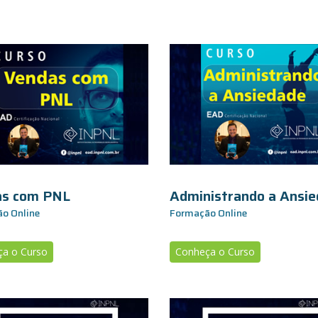
as com PNL
Administrando a Ansi
o Online
Formação Online
a o Curso
Conheça o Curso