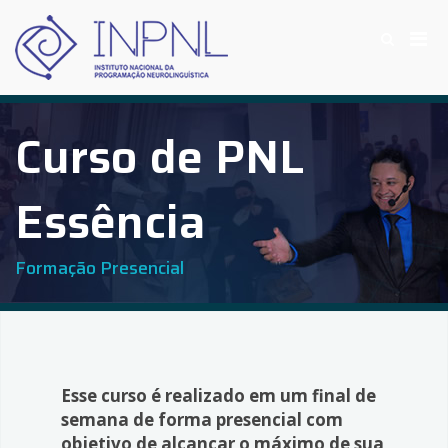
Skip
to
Pri
Show
content
INPNL
Search
Instituto Nacional da Programação
Men
Form
for
Neurolinguística
Mobi
Curso de PNL
Essência
Formação Presencial
Esse curso é realizado em um final de
semana de forma presencial com
objetivo de alcançar o máximo de sua