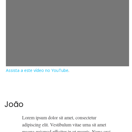
Assista a este vídeo no YouTube
.
João
Lorem ipsum dolor sit amet, consectetur
adipiscing elit. Vestibulum vitae urna sit amet
magna euismod efficitur in ut mauris. Nunc orci